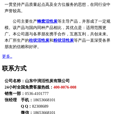
一贯坚持产品质量起点高及全方位服务的思想，在同行业中
声誉较高。
公司主要生产
蜂窝活性炭
等主导产品，并形成了一定规
模。该产品与国内同种产品相比，其优点是：适用范围更
广。本公司愿与各界朋友携手合作，互惠互利，共创未来。
本厂所生产的
柱状活性炭
和
粉状活性炭
等产品一直深受各界
朋友的信赖和好评。
更多..
联系方式
公司名称：山东中润活性炭有限公司
24小时全国免费客服热线：
400-0076-008
销售一部：
0536-4101777
张经理 手机：
18653668101
Q Q：
82308689
微信：
18653668101