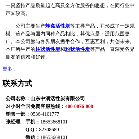
一贯坚持产品质量起点高及全方位服务的思想，在同行业中
声誉较高。
公司主要生产
蜂窝活性炭
等主导产品，并形成了一定规
模。该产品与国内同种产品相比，其优点是：适用范围更
广。本公司愿与各界朋友携手合作，互惠互利，共创未来。
本厂所生产的
柱状活性炭
和
粉状活性炭
等产品一直深受各界
朋友的信赖和好评。
更多..
联系方式
公司名称：山东中润活性炭有限公司
24小时全国免费客服热线：
400-0076-008
销售一部：
0536-4101777
张经理 手机：
18653668101
Q Q：
82308689
微信：
18653668101