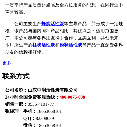
一贯坚持产品质量起点高及全方位服务的思想，在同行业中
声誉较高。
公司主要生产
蜂窝活性炭
等主导产品，并形成了一定规
模。该产品与国内同种产品相比，其优点是：适用范围更
广。本公司愿与各界朋友携手合作，互惠互利，共创未来。
本厂所生产的
柱状活性炭
和
粉状活性炭
等产品一直深受各界
朋友的信赖和好评。
更多..
联系方式
公司名称：山东中润活性炭有限公司
24小时全国免费客服热线：
400-0076-008
销售一部：
0536-4101777
张经理 手机：
18653668101
Q Q：
82308689
微信：
18653668101