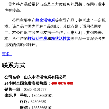
一贯坚持产品质量起点高及全方位服务的思想，在同行业中
声誉较高。
公司主要生产
蜂窝活性炭
等主导产品，并形成了一定规
模。该产品与国内同种产品相比，其优点是：适用范围更
广。本公司愿与各界朋友携手合作，互惠互利，共创未来。
本厂所生产的
柱状活性炭
和
粉状活性炭
等产品一直深受各界
朋友的信赖和好评。
更多..
联系方式
公司名称：山东中润活性炭有限公司
24小时全国免费客服热线：
400-0076-008
销售一部：
0536-4101777
张经理 手机：
18653668101
Q Q：
82308689
微信：
18653668101