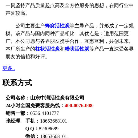
一贯坚持产品质量起点高及全方位服务的思想，在同行业中
声誉较高。
公司主要生产
蜂窝活性炭
等主导产品，并形成了一定规
模。该产品与国内同种产品相比，其优点是：适用范围更
广。本公司愿与各界朋友携手合作，互惠互利，共创未来。
本厂所生产的
柱状活性炭
和
粉状活性炭
等产品一直深受各界
朋友的信赖和好评。
更多..
联系方式
公司名称：山东中润活性炭有限公司
24小时全国免费客服热线：
400-0076-008
销售一部：
0536-4101777
张经理 手机：
18653668101
Q Q：
82308689
微信：
18653668101