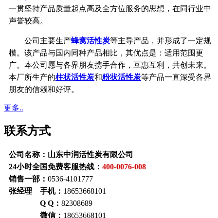
一贯坚持产品质量起点高及全方位服务的思想，在同行业中
声誉较高。
公司主要生产
蜂窝活性炭
等主导产品，并形成了一定规
模。该产品与国内同种产品相比，其优点是：适用范围更
广。本公司愿与各界朋友携手合作，互惠互利，共创未来。
本厂所生产的
柱状活性炭
和
粉状活性炭
等产品一直深受各界
朋友的信赖和好评。
更多..
联系方式
公司名称：山东中润活性炭有限公司
24小时全国免费客服热线：
400-0076-008
销售一部：
0536-4101777
张经理 手机：
18653668101
Q Q：
82308689
微信：
18653668101