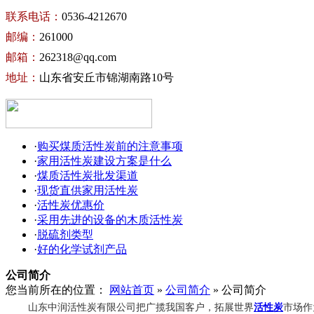
联系电话：
0536-4212670
邮编：
261000
邮箱：
262318@qq.com
地址：
山东省安丘市锦湖南路10号
·
购买煤质活性炭前的注意事项
·
家用活性炭建设方案是什么
·
煤质活性炭批发渠道
·
现货直供家用活性炭
·
活性炭优惠价
·
采用先进的设备的木质活性炭
·
脱硫剂类型
·
好的化学试剂产品
公司简介
您当前所在的位置：
网站首页
»
公司简介
» 公司简介
山东中润活性炭有限公司把广揽我国客户，拓展世界
活性炭
市场作