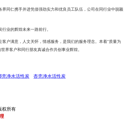
各界同仁携手并进凭借强劲实力和优良员工队伍，公司在同行业中脱颖
炭行业的辉煌未来一路前行。
让客户满意，人文关怀，情感服务，是我们的服务理念。本着“质量为
与世界客户和同行朋友真诚合作共创事业辉煌。
椰壳净水活性炭
杏壳净水活性炭
公司 版权所有
理
热
电
溴
鸡
旋
防
干
玻