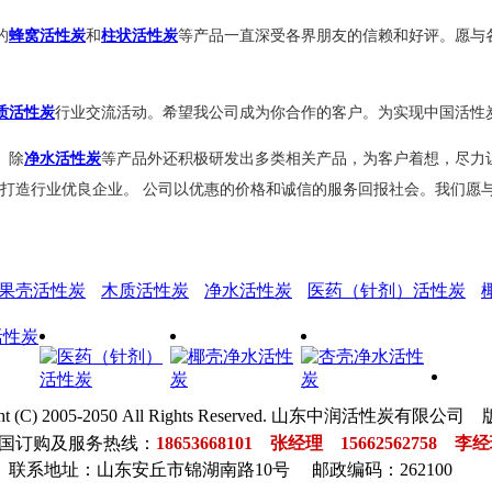
的
蜂窝活性炭
和
柱状活性炭
等产品一直深受各界朋友的信赖和好评。愿与
质活性炭
行业交流活动。希望我公司成为你合作的客户。为实现中国活性
。除
净水活性炭
等产品外还积极研发出多类相关产品，为客户着想，尽力
力打造行业优良企业。 公司以优惠的价格和诚信的服务回报社会。我们愿
果壳活性炭
木质活性炭
净水活性炭
医药（针剂）活性炭
ght (C) 2005-2050 All Rights Reserved. 山东中润活性炭有限
国订购及服务热线：
18653668101
张经理
15662562758
李经
联系地址：山东安丘市锦湖南路10号 邮政编码：262100
砂
电
玻
猪
板