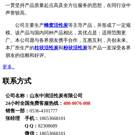
一贯坚持产品质量起点高及全方位服务的思想，在同行业中
声誉较高。
公司主要生产
蜂窝活性炭
等主导产品，并形成了一定规
模。该产品与国内同种产品相比，其优点是：适用范围更
广。本公司愿与各界朋友携手合作，互惠互利，共创未来。
本厂所生产的
柱状活性炭
和
粉状活性炭
等产品一直深受各界
朋友的信赖和好评。
更多..
联系方式
公司名称：山东中润活性炭有限公司
24小时全国免费客服热线：
400-0076-008
销售一部：
0536-4101777
张经理 手机：
18653668101
Q Q：
82308689
微信：
18653668101