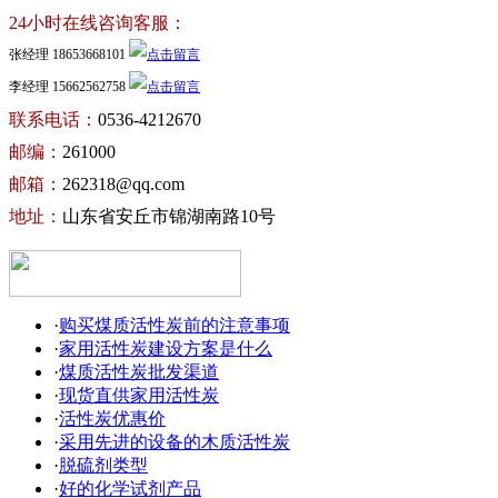
24小时在线咨询客服：
张经理 18653668101
李经理 15662562758
联系电话：
0536-4212670
邮编：
261000
邮箱：
262318@qq.com
地址：
山东省安丘市锦湖南路10号
·
购买煤质活性炭前的注意事项
·
家用活性炭建设方案是什么
·
煤质活性炭批发渠道
·
现货直供家用活性炭
·
活性炭优惠价
·
采用先进的设备的木质活性炭
·
脱硫剂类型
·
好的化学试剂产品