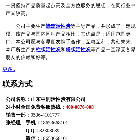
一贯坚持产品质量起点高及全方位服务的思想，在同行业中
声誉较高。
公司主要生产
蜂窝活性炭
等主导产品，并形成了一定规
模。该产品与国内同种产品相比，其优点是：适用范围更
广。本公司愿与各界朋友携手合作，互惠互利，共创未来。
本厂所生产的
柱状活性炭
和
粉状活性炭
等产品一直深受各界
朋友的信赖和好评。
更多..
联系方式
公司名称：山东中润活性炭有限公司
24小时全国免费客服热线：
400-0076-008
销售一部：
0536-4101777
张经理 手机：
18653668101
Q Q：
82308689
微信：
18653668101