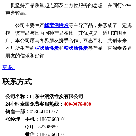
一贯坚持产品质量起点高及全方位服务的思想，在同行业中
声誉较高。
公司主要生产
蜂窝活性炭
等主导产品，并形成了一定规
模。该产品与国内同种产品相比，其优点是：适用范围更
广。本公司愿与各界朋友携手合作，互惠互利，共创未来。
本厂所生产的
柱状活性炭
和
粉状活性炭
等产品一直深受各界
朋友的信赖和好评。
更多..
联系方式
公司名称：山东中润活性炭有限公司
24小时全国免费客服热线：
400-0076-008
销售一部：
0536-4101777
张经理 手机：
18653668101
Q Q：
82308689
微信：
18653668101